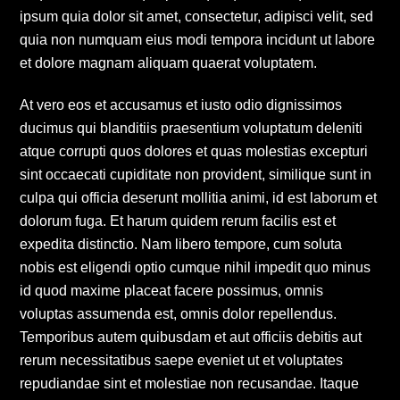
ipsum quia dolor sit amet, consectetur, adipisci velit, sed
quia non numquam eius modi tempora incidunt ut labore
et dolore magnam aliquam quaerat voluptatem.
At vero eos et accusamus et iusto odio dignissimos
ducimus qui blanditiis praesentium voluptatum deleniti
atque corrupti quos dolores et quas molestias excepturi
sint occaecati cupiditate non provident, similique sunt in
culpa qui officia deserunt mollitia animi, id est laborum et
dolorum fuga. Et harum quidem rerum facilis est et
expedita distinctio. Nam libero tempore, cum soluta
nobis est eligendi optio cumque nihil impedit quo minus
id quod maxime placeat facere possimus, omnis
voluptas assumenda est, omnis dolor repellendus.
Temporibus autem quibusdam et aut officiis debitis aut
rerum necessitatibus saepe eveniet ut et voluptates
repudiandae sint et molestiae non recusandae. Itaque